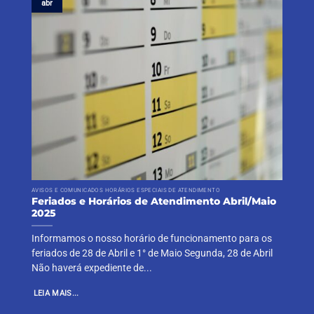
abr
AVISOS E COMUNICADOS HORÁRIOS ESPECIAIS DE ATENDIMENTO
Feriados e Horários de Atendimento Abril/Maio
2025
Informamos o nosso horário de funcionamento para os
feriados de 28 de Abril e 1° de Maio Segunda, 28 de Abril
Não haverá expediente de...
LEIA MAIS...