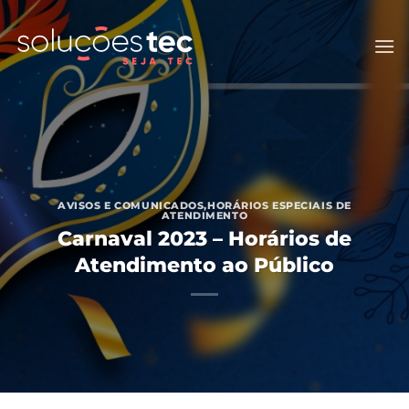
Skip
to
content
AVISOS E COMUNICADOS
,
HORÁRIOS ESPECIAIS DE
ATENDIMENTO
Carnaval 2023 – Horários de
Atendimento ao Público