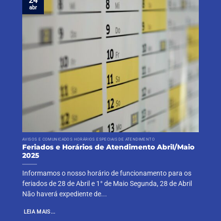
24
abr
AVISOS E COMUNICADOS HORÁRIOS ESPECIAIS DE ATENDIMENTO
Feriados e Horários de Atendimento Abril/Maio
2025
Informamos o nosso horário de funcionamento para os
feriados de 28 de Abril e 1° de Maio Segunda, 28 de Abril
Não haverá expediente de...
LEIA MAIS...