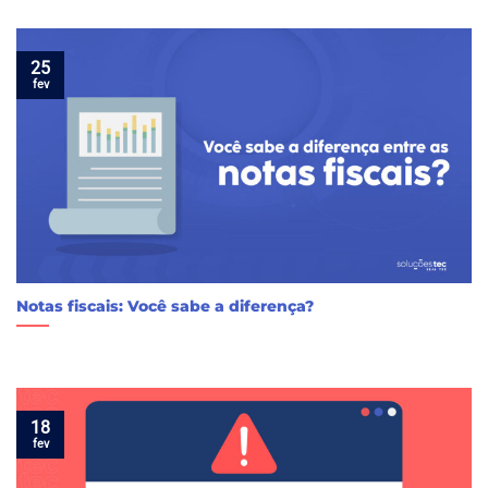
25
fev
Notas fiscais: Você sabe a diferença?
18
fev