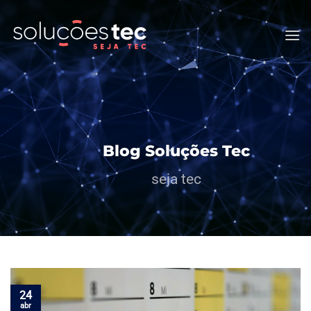
Skip
to
content
Blog Soluções Tec
seja tec
24
abr