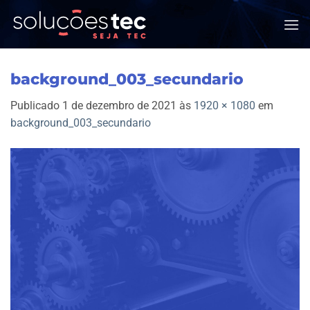
Skip
to
content
background_003_secundario
Publicado
1 de dezembro de 2021
às
1920 × 1080
em
background_003_secundario