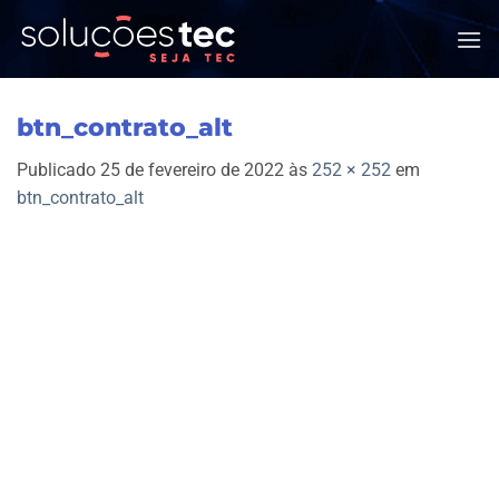
Skip
to
content
btn_contrato_alt
Publicado
25 de fevereiro de 2022
às
252 × 252
em
btn_contrato_alt