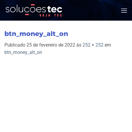
Skip
to
content
btn_money_alt_on
Publicado
25 de fevereiro de 2022
às
252 × 252
em
btn_money_alt_on