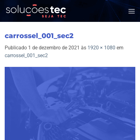
Skip
to
content
carrossel_001_sec2
Publicado
1 de dezembro de 2021
às
1920 × 1080
em
carrossel_001_sec2