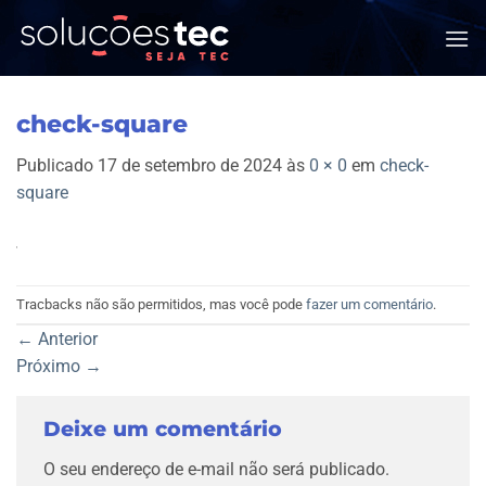
Skip
to
content
check-square
Publicado
17 de setembro de 2024
às
0 × 0
em
check-
square
Tracbacks não são permitidos, mas você pode
fazer um comentário
.
←
Anterior
Próximo
→
Deixe um comentário
O seu endereço de e-mail não será publicado.