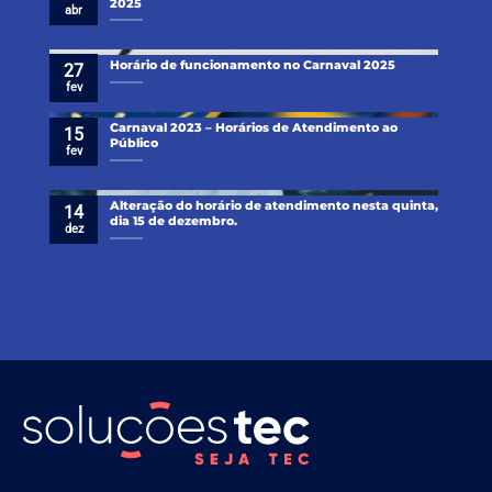
2025
abr
Horário de funcionamento no Carnaval 2025
27
fev
Carnaval 2023 – Horários de Atendimento ao
15
Público
fev
Alteração do horário de atendimento nesta quinta,
14
dia 15 de dezembro.
dez