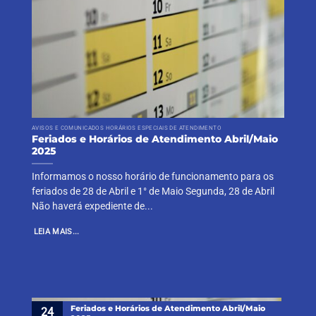
AVISOS E COMUNICADOS HORÁRIOS ESPECIAIS DE ATENDIMENTO
Feriados e Horários de Atendimento Abril/Maio
2025
Informamos o nosso horário de funcionamento para os
feriados de 28 de Abril e 1° de Maio Segunda, 28 de Abril
Não haverá expediente de...
LEIA MAIS...
Feriados e Horários de Atendimento Abril/Maio
24