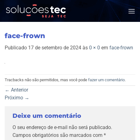
Skip
to
content
face-frown
Publicado
17 de setembro de 2024
às
0 × 0
em
face-frown
Tracbacks não são permitidos, mas você pode
fazer um comentário
.
←
Anterior
Próximo
→
Deixe um comentário
O seu endereço de e-mail não será publicado.
Campos obrigatórios são marcados com
*