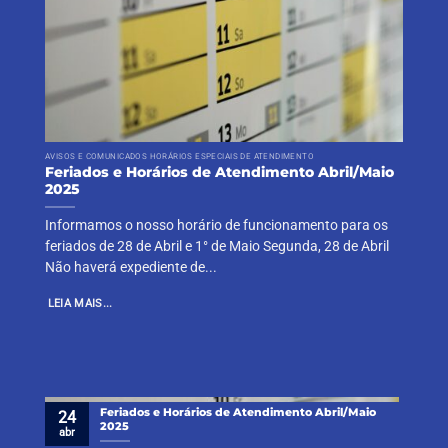
AVISOS E COMUNICADOS HORÁRIOS ESPECIAIS DE ATENDIMENTO
Feriados e Horários de Atendimento Abril/Maio
2025
Informamos o nosso horário de funcionamento para os
feriados de 28 de Abril e 1° de Maio Segunda, 28 de Abril
Não haverá expediente de...
LEIA MAIS...
Feriados e Horários de Atendimento Abril/Maio
24
2025
abr