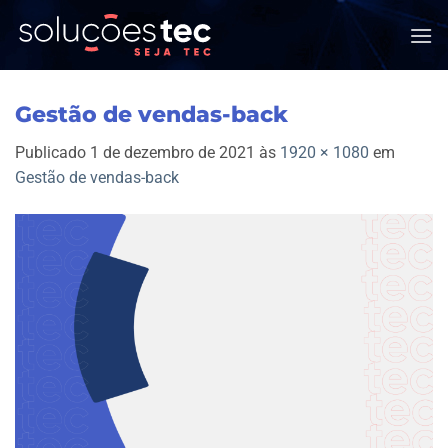
Skip
to
content
Gestão de vendas-back
Publicado
1 de dezembro de 2021
às
1920 × 1080
em
Gestão de vendas-back