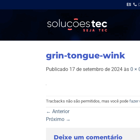
Skip
ES
to
content
grin-tongue-wink
Publicado
17 de setembro de 2024
às
0 × 
Tracbacks não são permitidos, mas você pode
fazer
←
Anterior
Próximo
→
Deixe um comentário