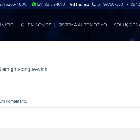
(27) 3205-4800
(27) 98134-1678
(31) 99790-5501
9942
-
|
MG
Luciana
/
INÍCIO
QUEM SOMOS
SISTEMA AUTOMOTIVO
SOLUÇÕES 
0
em
grin-tongue-wink
 um comentário
.