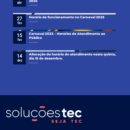
2025
abr
Horário de funcionamento no Carnaval 2025
27
fev
Carnaval 2023 – Horários de Atendimento ao
15
Público
fev
Alteração do horário de atendimento nesta quinta,
14
dia 15 de dezembro.
dez