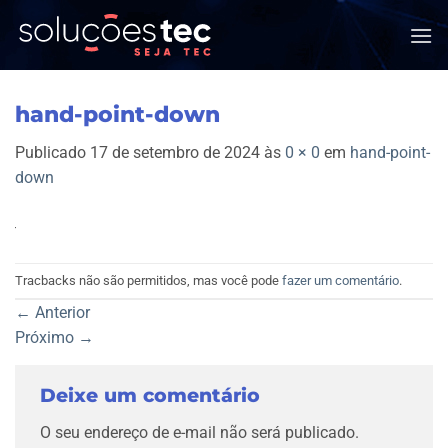
Skip
to
content
hand-point-down
Publicado
17 de setembro de 2024
às
0 × 0
em
hand-point-
down
Tracbacks não são permitidos, mas você pode
fazer um comentário
.
←
Anterior
Próximo
→
Deixe um comentário
O seu endereço de e-mail não será publicado.