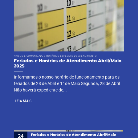
AVISOS E COMUNICADOS HORÁRIOS ESPECIAIS DE ATENDIMENTO
Feriados e Horários de Atendimento Abril/Maio
2025
Informamos o nosso horário de funcionamento para os
feriados de 28 de Abril e 1° de Maio Segunda, 28 de Abril
Não haverá expediente de...
LEIA MAIS...
Feriados e Horários de Atendimento Abril/Maio
24