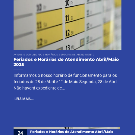
AVISOS E COMUNICADOS HORÁRIOS ESPECIAIS DE ATENDIMENTO
Feriados e Horários de Atendimento Abril/Maio
2025
Informamos o nosso horário de funcionamento para os
feriados de 28 de Abril e 1° de Maio Segunda, 28 de Abril
Não haverá expediente de...
LEIA MAIS...
Feriados e Horários de Atendimento Abril/Maio
24