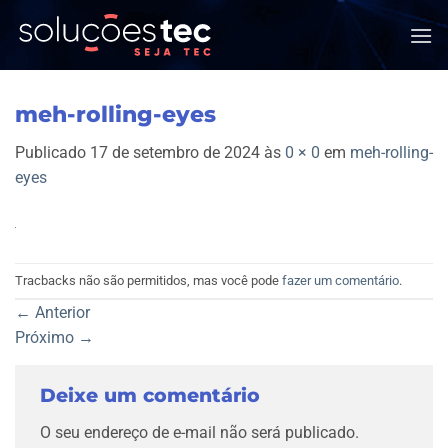
Skip
to
content
meh-rolling-eyes
Publicado
17 de setembro de 2024
às
0 × 0
em
meh-rolling-
eyes
Tracbacks não são permitidos, mas você pode
fazer um comentário
.
←
Anterior
Próximo
→
Deixe um comentário
O seu endereço de e-mail não será publicado.