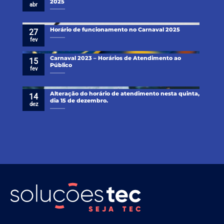
2025
abr
Horário de funcionamento no Carnaval 2025
27
fev
Carnaval 2023 – Horários de Atendimento ao
15
Público
fev
Alteração do horário de atendimento nesta quinta,
14
dia 15 de dezembro.
dez