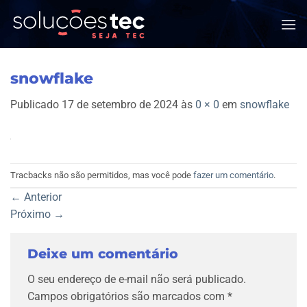
Skip
to
content
snowflake
Publicado
17 de setembro de 2024
às
0 × 0
em
snowflake
Tracbacks não são permitidos, mas você pode
fazer um comentário
.
←
Anterior
Próximo
→
Deixe um comentário
O seu endereço de e-mail não será publicado.
Campos obrigatórios são marcados com
*