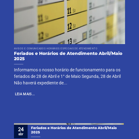
AVISOS E COMUNICADOS HORÁRIOS ESPECIAIS DE ATENDIMENTO
Feriados e Horários de Atendimento Abril/Maio
2025
Informamos o nosso horário de funcionamento para os
feriados de 28 de Abril e 1° de Maio Segunda, 28 de Abril
Não haverá expediente de...
LEIA MAIS...
Feriados e Horários de Atendimento Abril/Maio
24
2025
abr