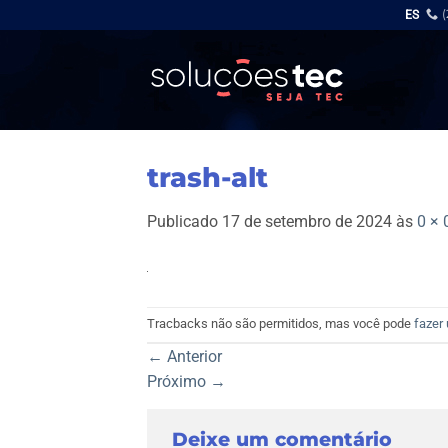
Skip
ES
to
content
trash-alt
Publicado
17 de setembro de 2024
às
0 × 
Tracbacks não são permitidos, mas você pode
fazer
←
Anterior
Próximo
→
Deixe um comentário