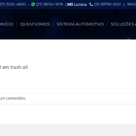
(27) 3205-4800
(27) 98134-1678
(31) 99790-5501
9942
-
|
MG
Luciana
/
INÍCIO
QUEM SOMOS
SISTEMA AUTOMOTIVO
SOLUÇÕES 
0
em
trash-alt
 um comentário
.